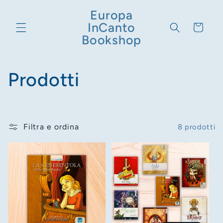
Vai
direttamente
Europa
ai contenuti
InCanto
Carrello
Bookshop
C
Prodotti
o
l
Filtra e ordina
8 prodotti
l
e
z
i