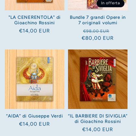
In offerta
o
"LA CENERENTOLA" di
Bundle 7 grandi Opere in
n
Gioachino Rossini
7 originali volumi
Prezzo
€14,00 EUR
Prezzo
Prezzo
€98,00 EUR
e
di
€80,00 EUR
di
scontato
listino
listino
:
“AIDA” di Giuseppe Verdi
“IL BARBIERE DI SIVIGLIA”
di Gioachino Rossini
Prezzo
€14,00 EUR
Prezzo
€14,00 EUR
di