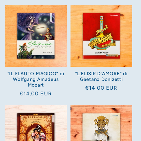
di
listino
listino
“IL FLAUTO MAGICO” di
“L'ELISIR D'AMORE” di
Wolfgang Amadeus
Gaetano Donizetti
Mozart
Prezzo
€14,00 EUR
Prezzo
€14,00 EUR
di
di
listino
listino