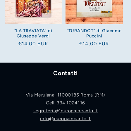
“LA TRAVIATA” di
“TURANDOT” di Giacomo
Giuseppe Verdi
Puccini
Prezzo
€14,00 EUR
Prezzo
€14,00 EUR
di
di
listino
listino
Contatti
Via Merulana, 11000185 Roma (RM)
Cell. 334.1024116
segreteria@europaincanto.it
info@europaincanto.it