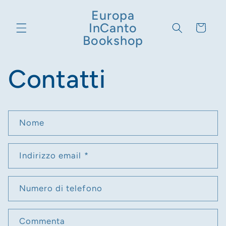
Vai
direttamente
Europa
ai contenuti
InCanto
Carrello
Bookshop
Contatti
M
Nome
o
d
Indirizzo email
*
u
l
Numero di telefono
o
d
Commenta