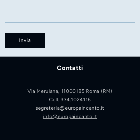
i
c
o
n
t
Invia
a
t
t
Contatti
o
Via Merulana, 11000185 Roma (RM)
Cell. 334.1024116
segreteria@europaincanto.it
info@europaincanto.it